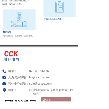
电力工程
ꄵ
新能源
ꄵ
能源服务
ꄵ
服务领域
数据中心
ꄵ
电力电子
ꄵ
生物医药
电话：
028-61906176
ꄵ
人力资源邮箱：
hr@cckzg.com
公共建筑
ꄵ
营销中心邮箱：
sale@cckzg.com
地址：
四川省成都市双流区华府大道二段
新能源
ꄵ
1158号
电网行业
ꄵ