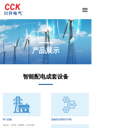
首页
끀
关于我们
企业简介
ꄵ
企业文化
ꄵ
产品展示
川开观察
新闻动态
ꄵ
智能配电成套设备
资质证书
ꄵ
大事记
ꄵ
主营业务
智能配电
ꄵ