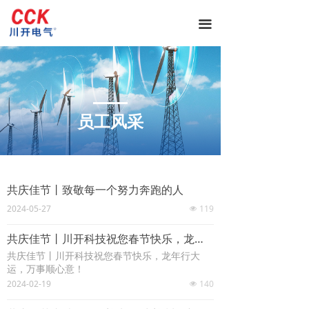
首页
끀
关于我们
企业简介
ꄵ
企业文化
ꄵ
员工风采
川开观察
新闻动态
ꄵ
共庆佳节丨致敬每一个努力奔跑的人
资质证书
ꄵ
2024-05-27
119
넶
大事记
ꄵ
共庆佳节丨川开科技祝您春节快乐，龙年行大运，万事顺心意！
共庆佳节丨川开科技祝您春节快乐，龙年行大
主营业务
运，万事顺心意！
2024-02-19
140
넶
智能配电
ꄵ