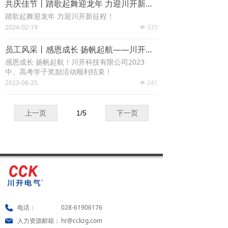
共庆佳节丨踏歌起舞迎龙年 力迎川开新征程 ——川开实业集团有限公司&川开科技有限公司2024年度团拜会圆满结束！
电力工程
ꄵ
踏歌起舞迎龙年 力迎川开新征程！
2024-02-19
335
넶
新能源
ꄵ
员工风采丨感恩成长 扬帆起航——川开科技有限公司2023中、高考学子奖励活动圆满结束！
能源服务
ꄵ
感恩成长 扬帆起航！川开科技有限公司2023
中、高考学子奖励活动顺利结束！
服务领域
2023-08-25
241
넶
数据中心
ꄵ
上一页
1
/
5
下一页
电力电子
ꄵ
生物医药
ꄵ
公共建筑
ꄵ
新能源
ꄵ
电话：
028-61906176
电网行业
ꄵ
人力资源邮箱：
hr@cckzg.com